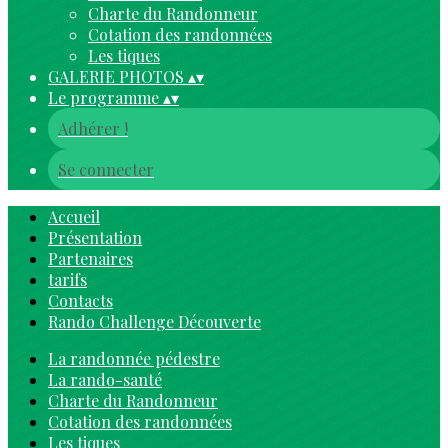
Charte du Randonneur
Cotation des randonnées
Les tiques
GALERIE PHOTOS
▴
▾
Le programme
▴
▾
Adhérer !
Se connecter
Accueil
Présentation
Partenaires
tarifs
Contacts
Rando Challenge Découverte
La randonnée pédestre
La rando-santé
Charte du Randonneur
Cotation des randonnées
Les tiques