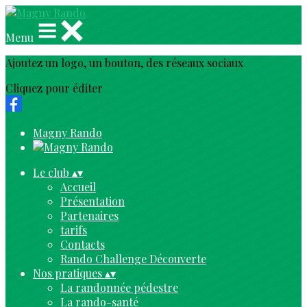
Menu
Ajoutez un logo, un bouton, des réseaux sociaux
Cliquez pour éditer
Magny Rando
Le club
▴
▾
Accueil
Présentation
Partenaires
tarifs
Contacts
Rando Challenge Découverte
Nos pratiques
▴
▾
La randonnée pédestre
La rando-santé