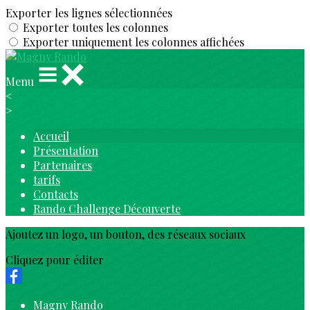
Exporter les lignes sélectionnées
Exporter toutes les colonnes
Exporter uniquement les colonnes affichées
Menu
<
>
Accueil
Présentation
Partenaires
tarifs
Contacts
Rando Challenge Découverte
Ajoutez un logo, un bouton, des réseaux sociaux
Cliquez pour éditer
Magny Rando