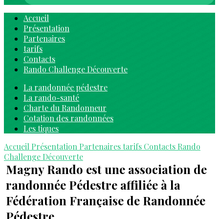
Accueil
Présentation
Partenaires
tarifs
Contacts
Rando Challenge Découverte
La randonnée pédestre
La rando-santé
Charte du Randonneur
Cotation des randonnées
Les tiques
Accueil
Présentation
Partenaires
tarifs
Contacts
Rando
Challenge Découverte
Magny Rando est une association de
randonnée Pédestre affiliée à la
Fédération Française de Randonnée
Pédestre