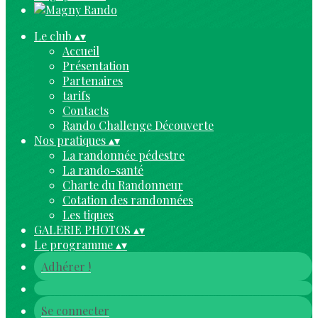
Le club
▴
▾
Accueil
Présentation
Partenaires
tarifs
Contacts
Rando Challenge Découverte
Nos pratiques
▴
▾
La randonnée pédestre
La rando-santé
Charte du Randonneur
Cotation des randonnées
Les tiques
GALERIE PHOTOS
▴
▾
Le programme
▴
▾
Adhérer !
Se connecter