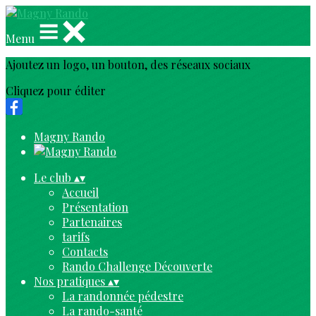
Menu
Ajoutez un logo, un bouton, des réseaux sociaux
Cliquez pour éditer
Magny Rando
Le club
▴
▾
Accueil
Présentation
Partenaires
tarifs
Contacts
Rando Challenge Découverte
Nos pratiques
▴
▾
La randonnée pédestre
La rando-santé