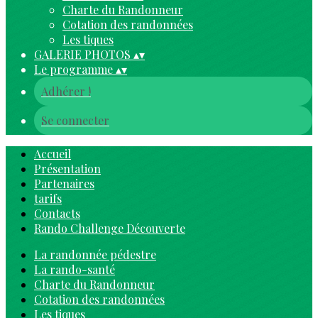
Charte du Randonneur
Cotation des randonnées
Les tiques
GALERIE PHOTOS
▴
▾
Le programme
▴
▾
Adhérer !
Se connecter
Accueil
Présentation
Partenaires
tarifs
Contacts
Rando Challenge Découverte
La randonnée pédestre
La rando-santé
Charte du Randonneur
Cotation des randonnées
Les tiques