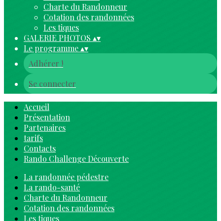
Charte du Randonneur
Cotation des randonnées
Les tiques
GALERIE PHOTOS
▴
▾
Le programme
▴
▾
Adhérer !
Se connecter
Accueil
Présentation
Partenaires
tarifs
Contacts
Rando Challenge Découverte
La randonnée pédestre
La rando-santé
Charte du Randonneur
Cotation des randonnées
Les tiques