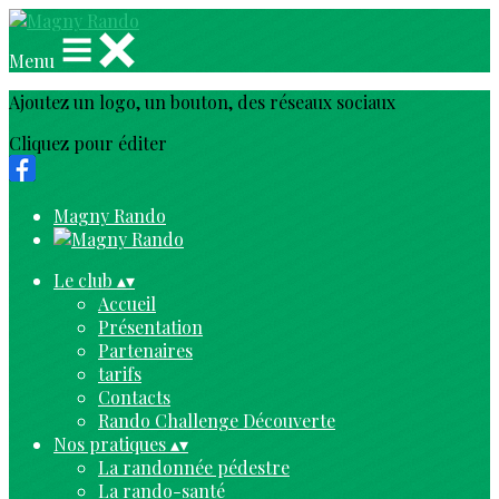
Menu
Ajoutez un logo, un bouton, des réseaux sociaux
Cliquez pour éditer
Magny Rando
Le club
▴
▾
Accueil
Présentation
Partenaires
tarifs
Contacts
Rando Challenge Découverte
Nos pratiques
▴
▾
La randonnée pédestre
La rando-santé