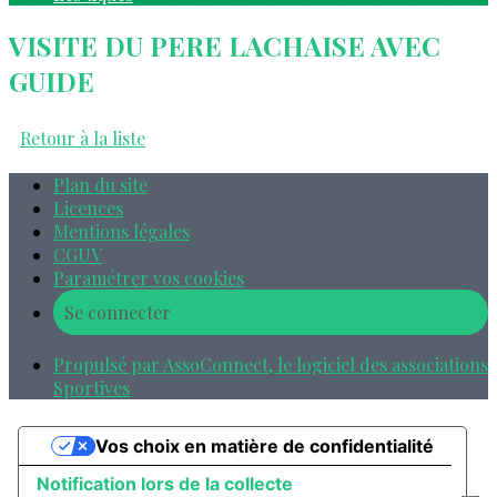
VISITE DU PERE LACHAISE AVEC
GUIDE
Retour à la liste
Plan du site
Licences
Mentions légales
CGUV
Paramétrer vos cookies
Se connecter
Propulsé par AssoConnect, le logiciel des associations
Sportives
Vos choix en matière de confidentialité
Notification lors de la collecte