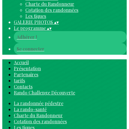
Charte du Randonneur
Cotation des randonnées
Les tiques
GALERIE PHOTOS
▴
▾
Le programme
▴
▾
Adhérer !
Se connecter
Accueil
Présentation
Partenaires
tarifs
Contacts
Rando Challenge Découverte
La randonnée pédestre
La rando-santé
Charte du Randonneur
Cotation des randonnées
Les tiques