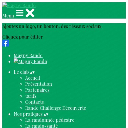
Menu
Ajoutez un logo, un bouton, des réseaux sociaux
Cliquez pour éditer
Magny Rando
Le club
▴
▾
Accueil
Présentation
Partenaires
tarifs
Contacts
Rando Challenge Découverte
Nos pratiques
▴
▾
La randonnée pédestre
La rando-santé