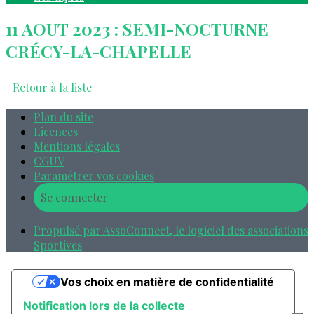
11 AOUT 2023 : SEMI-NOCTURNE
CRÉCY-LA-CHAPELLE
Retour à la liste
Plan du site
Licences
Mentions légales
CGUV
Paramétrer vos cookies
Se connecter
Propulsé par AssoConnect, le logiciel des associations
Sportives
Vos choix en matière de confidentialité
Notification lors de la collecte