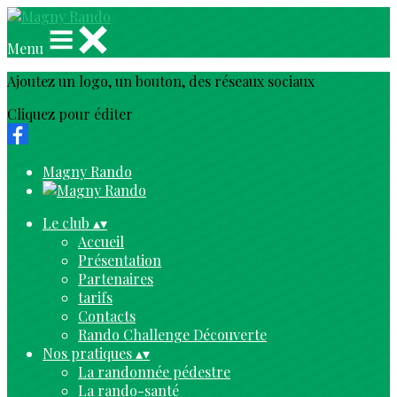
Menu
Ajoutez un logo, un bouton, des réseaux sociaux
Cliquez pour éditer
Magny Rando
Le club
▴
▾
Accueil
Présentation
Partenaires
tarifs
Contacts
Rando Challenge Découverte
Nos pratiques
▴
▾
La randonnée pédestre
La rando-santé