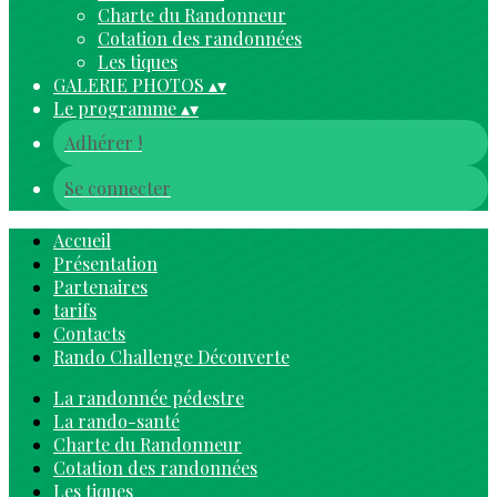
Charte du Randonneur
Cotation des randonnées
Les tiques
GALERIE PHOTOS
▴
▾
Le programme
▴
▾
Adhérer !
Se connecter
Accueil
Présentation
Partenaires
tarifs
Contacts
Rando Challenge Découverte
La randonnée pédestre
La rando-santé
Charte du Randonneur
Cotation des randonnées
Les tiques