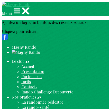
Menu
Ajoutez un logo, un bouton, des réseaux sociaux
Cliquez pour éditer
Magny Rando
Le club
▴
▾
Accueil
Présentation
Partenaires
tarifs
Contacts
Rando Challenge Découverte
Nos pratiques
▴
▾
La randonnée pédestre
La rando-santé