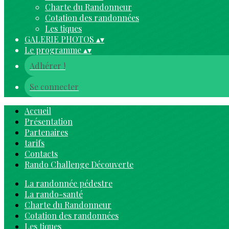
Charte du Randonneur
Cotation des randonnées
Les tiques
GALERIE PHOTOS
▴
▾
Le programme
▴
▾
Adhérer !
Se connecter
Accueil
Présentation
Partenaires
tarifs
Contacts
Rando Challenge Découverte
La randonnée pédestre
La rando-santé
Charte du Randonneur
Cotation des randonnées
Les tiques