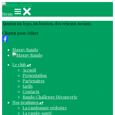
Menu
Ajoutez un logo, un bouton, des réseaux sociaux
Cliquez pour éditer
Magny Rando
Le club
▴
▾
Accueil
Présentation
Partenaires
tarifs
Contacts
Rando Challenge Découverte
Nos pratiques
▴
▾
La randonnée pédestre
La rando-santé