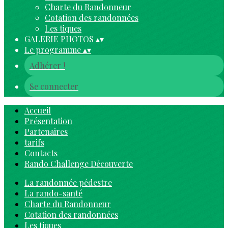
Charte du Randonneur
Cotation des randonnées
Les tiques
GALERIE PHOTOS
▴
▾
Le programme
▴
▾
Adhérer !
Se connecter
Accueil
Présentation
Partenaires
tarifs
Contacts
Rando Challenge Découverte
La randonnée pédestre
La rando-santé
Charte du Randonneur
Cotation des randonnées
Les tiques