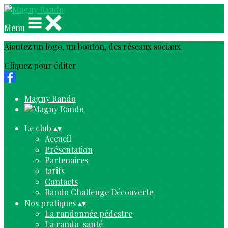
Menu
Ajoutez un logo, un bouton, des réseaux sociaux
Cliquez pour éditer
Magny Rando
Le club
▴
▾
Accueil
Présentation
Partenaires
tarifs
Contacts
Rando Challenge Découverte
Nos pratiques
▴
▾
La randonnée pédestre
La rando-santé