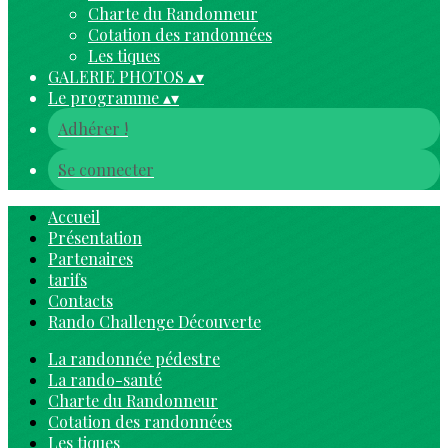
Charte du Randonneur
Cotation des randonnées
Les tiques
GALERIE PHOTOS
▴
▾
Le programme
▴
▾
Adhérer !
Se connecter
Accueil
Présentation
Partenaires
tarifs
Contacts
Rando Challenge Découverte
La randonnée pédestre
La rando-santé
Charte du Randonneur
Cotation des randonnées
Les tiques