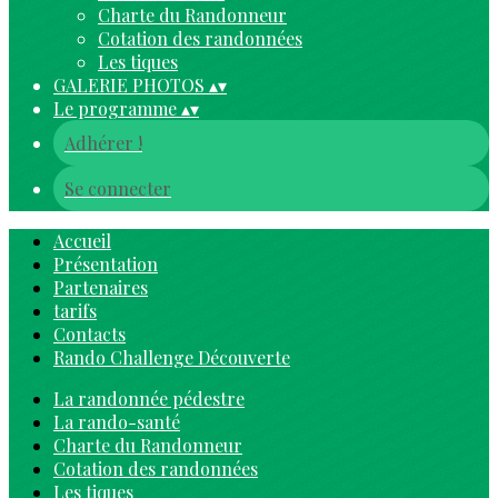
Charte du Randonneur
Cotation des randonnées
Les tiques
GALERIE PHOTOS
▴
▾
Le programme
▴
▾
Adhérer !
Se connecter
Accueil
Présentation
Partenaires
tarifs
Contacts
Rando Challenge Découverte
La randonnée pédestre
La rando-santé
Charte du Randonneur
Cotation des randonnées
Les tiques