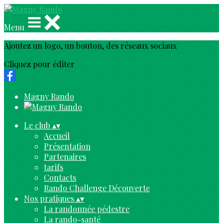
Menu
Ajoutez un logo, un bouton, des réseaux sociaux
Cliquez pour éditer
Magny Rando
Le club
▴
▾
Accueil
Présentation
Partenaires
tarifs
Contacts
Rando Challenge Découverte
Nos pratiques
▴
▾
La randonnée pédestre
La rando-santé