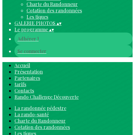
Charte du Randonneur
Cotation des randonnées
Les tiques
GALERIE PHOTOS
▴
▾
Le programme
▴
▾
Adhérer !
Se connecter
Accueil
Présentation
Partenaires
tarifs
Contacts
Rando Challenge Découverte
La randonnée pédestre
La rando-santé
Charte du Randonneur
Cotation des randonnées
Les tiques