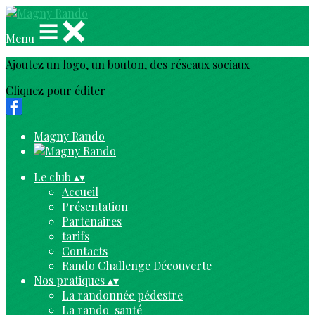
Menu
Ajoutez un logo, un bouton, des réseaux sociaux
Cliquez pour éditer
Magny Rando
Le club
▴
▾
Accueil
Présentation
Partenaires
tarifs
Contacts
Rando Challenge Découverte
Nos pratiques
▴
▾
La randonnée pédestre
La rando-santé