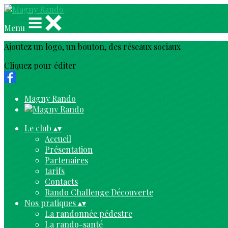
Menu
Ajoutez un logo, un bouton, des réseaux sociaux
Cliquez pour éditer
Magny Rando
Le club
▴
▾
Accueil
Présentation
Partenaires
tarifs
Contacts
Rando Challenge Découverte
Nos pratiques
▴
▾
La randonnée pédestre
La rando-santé