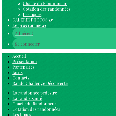
Charte du Randonneur
Cotation des randonnées
Les tiques
GALERIE PHOTOS
▴
▾
Le programme
▴
▾
Adhérer !
Se connecter
Accueil
Présentation
Partenaires
tarifs
Contacts
Rando Challenge Découverte
La randonnée pédestre
La rando-santé
Charte du Randonneur
Cotation des randonnées
Les tiques